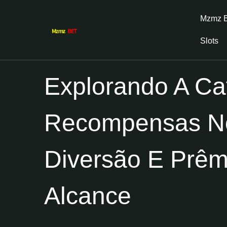
Mzmz B
Slots
Explorando A Ca
Recompensas No
Diversão E Prêm
Alcance