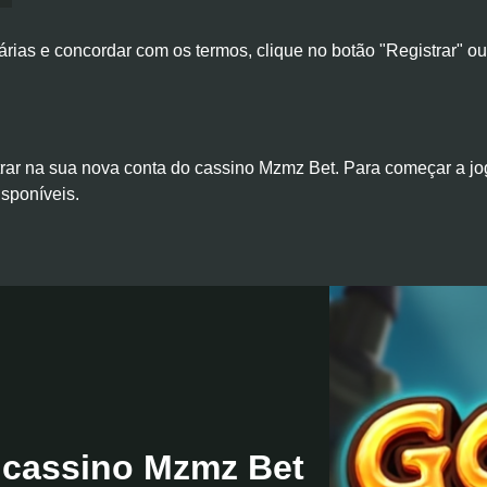
ias e concordar com os termos, clique no botão "Registrar" ou 
rar na sua nova conta do cassino Mzmz Bet. Para começar a jog
sponíveis.
o cassino Mzmz Bet