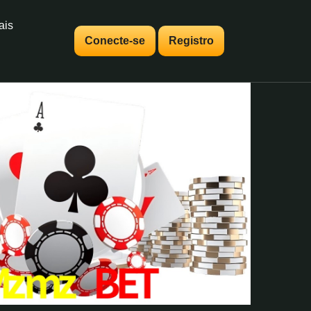
ais
Conecte-se
Registro