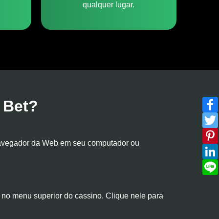
qualquer lugar.
 Bet?
 navegador da Web em seu computador ou
u no menu superior do cassino. Clique nele para