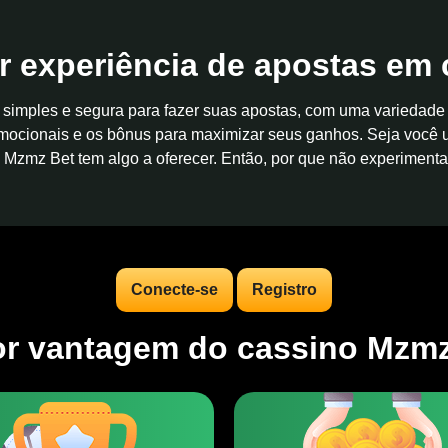
r experiência de apostas em
simples e segura para fazer suas apostas, com uma variedade
romocionais e os bônus para maximizar seus ganhos. Seja você 
a Mzmz Bet tem algo a oferecer. Então, por que não experimenta
Conecte-se
Registro
or vantagem do cassino Mzmz