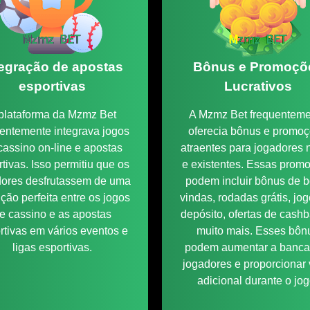
tegração de apostas
Bônus e Promoçõ
esportivas
Lucrativos
plataforma da Mzmz Bet
A Mzmz Bet frequentem
uentemente integrava jogos
oferecia bônus e promo
cassino on-line e apostas
atraentes para jogadores 
tivas. Isso permitiu que os
e existentes. Essas prom
dores desfrutassem de uma
podem incluir bônus de b
ição perfeita entre os jogos
vindas, rodadas grátis, jo
e cassino e as apostas
depósito, ofertas de cash
rtivas em vários eventos e
muito mais. Esses bôn
ligas esportivas.
podem aumentar a banca
jogadores e proporcionar 
adicional durante o jog