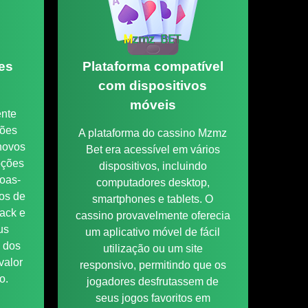
es
Plataforma compatível
com dispositivos
móveis
ente
ções
A plataforma do cassino Mzmz
novos
Bet era acessível em vários
oções
dispositivos, incluindo
oas-
computadores desktop,
gos de
smartphones e tablets. O
back e
cassino provavelmente oferecia
us
um aplicativo móvel de fácil
 dos
utilização ou um site
valor
responsivo, permitindo que os
o.
jogadores desfrutassem de
seus jogos favoritos em