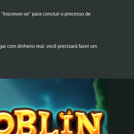
"Inscrever-se" para concluir o processo de
ar com dinheiro real, você precisará fazer um