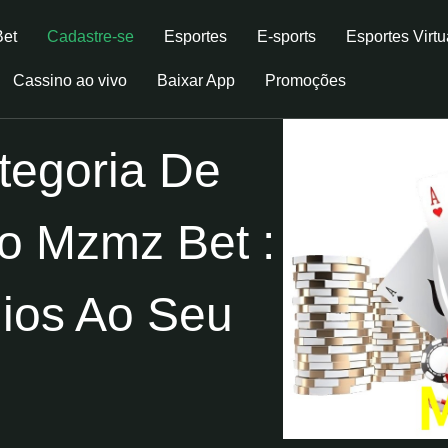
et
Cadastre-se
Esportes
E-sports
Esportes Virtu
Cassino ao vivo
Baixar App
Promoções
tegoria De
 Mzmz Bet :
ios Ao Seu