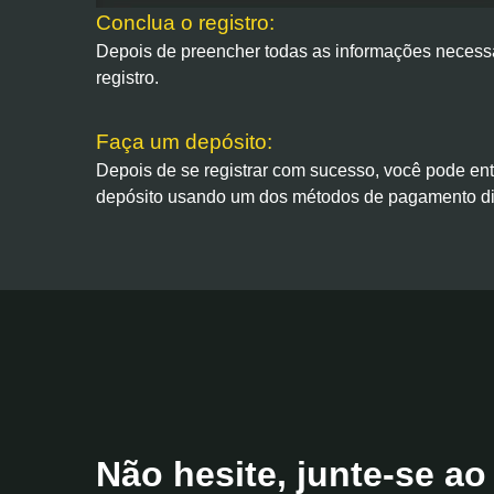
Conclua o registro:
Depois de preencher todas as informações necessár
registro.
Faça um depósito:
Depois de se registrar com sucesso, você pode ent
depósito usando um dos métodos de pagamento di
Não hesite, junte-se a