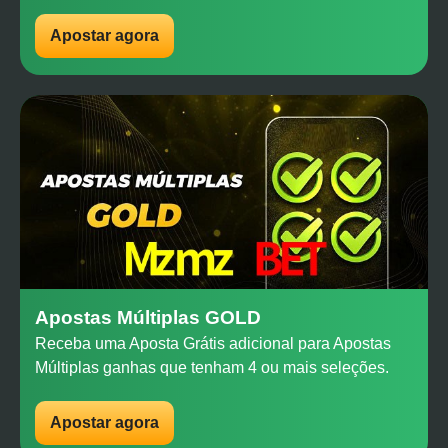
Apostar agora
Apostas Múltiplas GOLD
Receba uma Aposta Grátis adicional para Apostas
Múltiplas ganhas que tenham 4 ou mais seleções.
Apostar agora