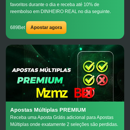
favoritos durante o dia e receba até 10% de
reembolso em DINHEIRO REAL no dia seguinte.
689Bet
Apostar agora
Apostas Múltiplas PREMIUM
Receba uma Aposta Grátis adicional para Apostas
Múltiplas onde exatamente 2 seleções são perdidas.