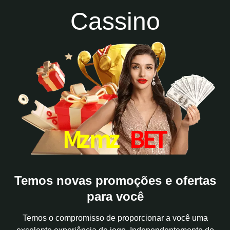
Cassino
Temos novas promoções e ofertas
para você
Temos o compromisso de proporcionar a você uma