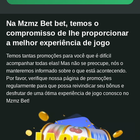
Na Mzmz Bet bet, temos o
compromisso de lhe proporcionar
a melhor experiência de jogo
Temos tantas promoções para você que é difícil
acompanhar todas elas! Mas não se preocupe, nós o
manteremos informado sobre o que está acontecendo.
Por favor, verifique nossa página de promoções
regularmente para que possa reivindicar seu bônus e
desfrutar de uma ótima experiência de jogo conosco no
Mzmz Bet!