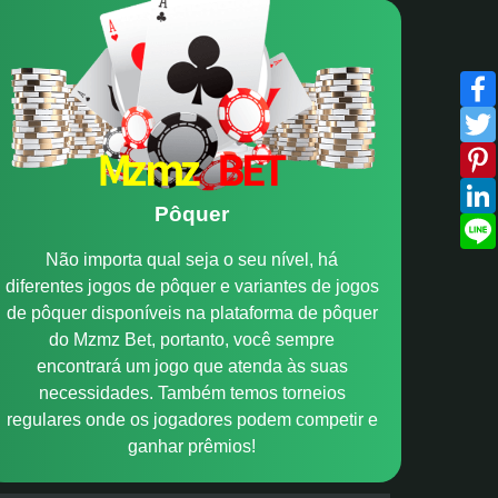
Pôquer
Não importa qual seja o seu nível, há
diferentes jogos de pôquer e variantes de jogos
de pôquer disponíveis na plataforma de pôquer
do Mzmz Bet, portanto, você sempre
encontrará um jogo que atenda às suas
necessidades. Também temos torneios
regulares onde os jogadores podem competir e
ganhar prêmios!