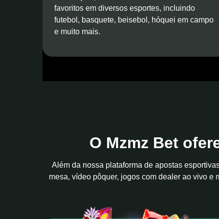
favoritos em diversos esportes, incluindo
futebol, basquete, beisebol, hóquei em campo
e muito mais.
O Mzmz Bet ofer
Além da nossa plataforma de apostas esportiva
mesa, vídeo pôquer, jogos com dealer ao vivo e