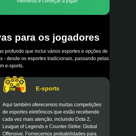
membros e começar a jogar!
vas para os jogadores
s profundo que inclui vários esportes e opções de
s - desde os esportes tradicionais, passando pelas
m e-sports.
E-sports
Aqui também oferecemos muitas competições
de esportes eletrônicos que estão recebendo
cada vez mais atenção, incluindo Dota 2,
League of Legends e Counter-Strike: Global
Offensive. Fornecemos probabilidades para