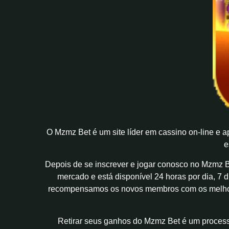
O Mzmz Bet é um site líder em cassino on-line e 
e
Depois de se inscrever e jogar conosco no Mzmz B
mercado e está disponível 24 horas por dia, 7
recompensamos os novos membros com os melhores
Retirar seus ganhos do Mzmz Bet é um processo 