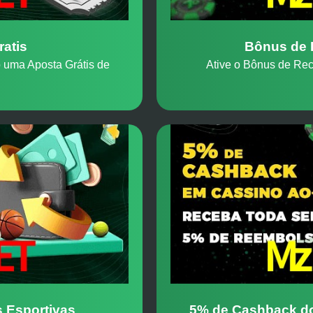
atis
Bônus de 
 uma Aposta Grátis de
Ative o Bônus de Rec
 Esportivas
5% de Cashback do