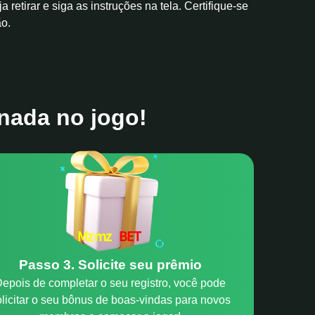
retirar e siga as instruções na tela. Certifique-se
ão.
nada no jogo!
Passo 3. Solicite seu prêmio
epois de completar o seu registro, você pode
olicitar o seu bônus de boas-vindas para novos