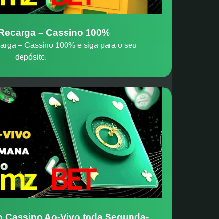
Recarga – Cassino 100%
arga – Cassino 100% e siga para o seu
depósito.
 Cassino Ao-Vivo toda Segunda-