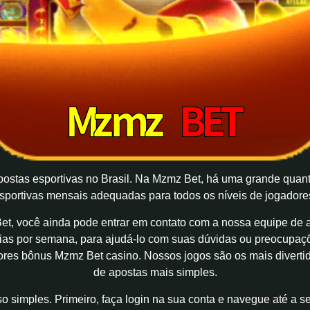
apostas esportivas no Brasil. Na Mzmz Bet, há uma grande qua
sportivas mensais adequadas para todos os níveis de jogadore
et, você ainda pode entrar em contato com a nossa equipe de 
 dias por semana, para ajudá-lo com suas dúvidas ou preocupaçõ
 bônus Mzmz Bet casino. Nossos jogos são os mais divertido
de apostas mais simples.
simples. Primeiro, faça login na sua conta e navegue até a se