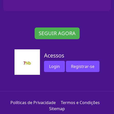
SEGUIR AGORA
Acessos
Login
Registrar-se
Políticas de Privacidade
Termos e Condições
Sitemap