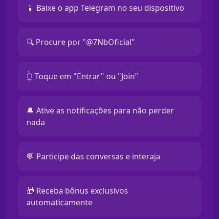
📱 Baixe o app Telegram no seu dispositivo
🔍 Procure por "@7NbOficial"
👆 Toque em "Entrar" ou "Join"
🔔 Ative as notificações para não perder
nada
💬 Participe das conversas e interaja
🎁 Receba bônus exclusivos
automaticamente