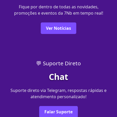
Fique por dentro de todas as novidades,
promoções e eventos da 7Nb em tempo real!
Ver Notícias
💬 Suporte Direto
Chat
Suporte direto via Telegram, respostas rápidas e
atendimento personalizado!
Falar Suporte