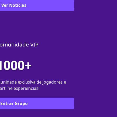
Ver Notícias
Comunidade VIP
1000+
unidade exclusiva de jogadores e
rtilhe experiências!
Entrar Grupo