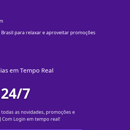
am
 Brasil para relaxar e aproveitar promoções
cias em Tempo Real
24/7
e todas as novidades, promoções e
JJ Com Login em tempo real!