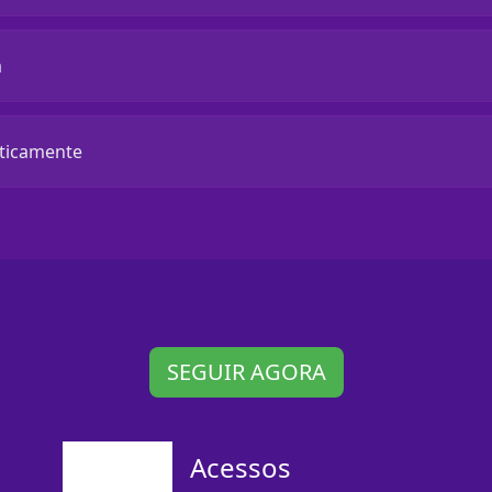
a
aticamente
SEGUIR AGORA
Acessos