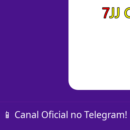
📱 Canal Oficial no Telegram!