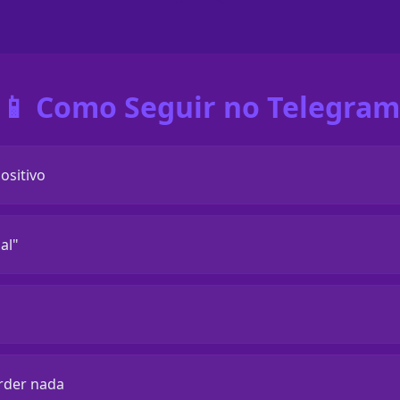
📱 Como Seguir no Telegram
ositivo
al"
erder nada