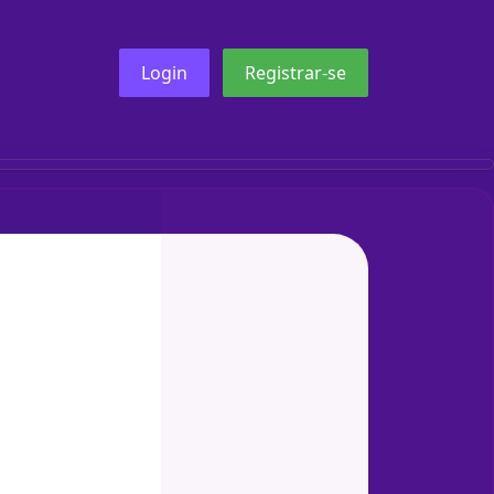
Login
Registrar-se