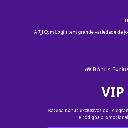
D
A 7JJ Com Login tem grande variedade de jo
🎁 Bônus Exclu
VIP
Receba bônus exclusivos do Telegra
e códigos promocionai