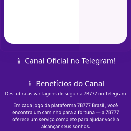
📱 Canal Oficial no Telegram!
📱 Benefícios do Canal
Descubra as vantagens de seguir a 7B777 no Telegram
Em cada jogo da plataforma 7B777 Brasil , você
encontra um caminho para a fortuna — a 7B777
oferece um serviço completo para ajudar você a
alcançar seus sonhos.