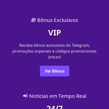
🎁 Bônus Exclusivos
VIP
Receba bônus exclusivos do Telegram,
promoções especiais e códigos promocionais
únicos!
Ver Bônus
📢 Notícias em Tempo Real
24/7