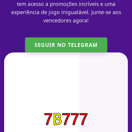
tem acesso a promoções incríveis e uma
experiência de jogo inigualável. Junte-se aos
vencedores agora!
SEGUIR NO TELEGRAM