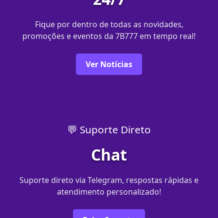
Fique por dentro de todas as novidades,
promoções e eventos da 7B777 em tempo real!
Ver Notícias
💬 Suporte Direto
Chat
Suporte direto via Telegram, respostas rápidas e
atendimento personalizado!