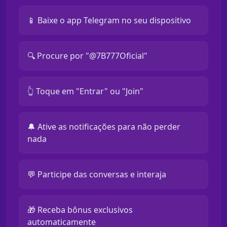
📱 Baixe o app Telegram no seu dispositivo
🔍 Procure por "@7B777Oficial"
👆 Toque em "Entrar" ou "Join"
🔔 Ative as notificações para não perder
nada
💬 Participe das conversas e interaja
🎁 Receba bônus exclusivos
automaticamente