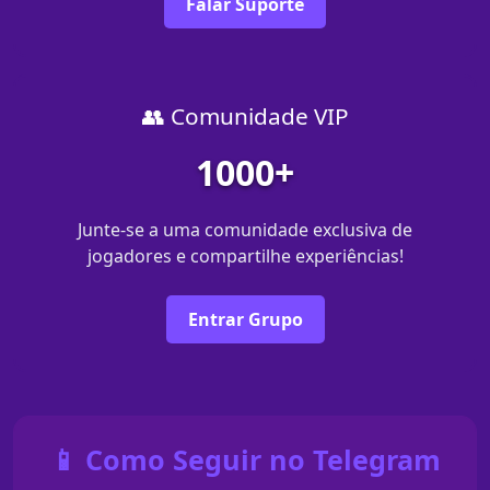
Falar Suporte
👥 Comunidade VIP
1000+
Junte-se a uma comunidade exclusiva de
jogadores e compartilhe experiências!
Entrar Grupo
📱 Como Seguir no Telegram