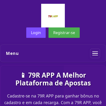
Login
Registrar-se
Menu
📱 79R APP A Melhor
Plataforma de Apostas
Cadastre-se na 79R APP para ganhar bônus no
cadastro e em cada recarga. Com a 79R APP, você