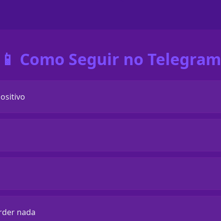
📱 Como Seguir no Telegram
ositivo
erder nada