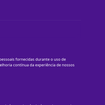
pessoais fornecidas durante o uso de
elhoria contínua da experiência de nossos