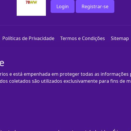
Login
Registrar-se
Políticas de Privacidade
Termos e Condições
Sitemap
de
ários e está empenhada em proteger todas as informações 
os coletados são utilizados exclusivamente para fins de m