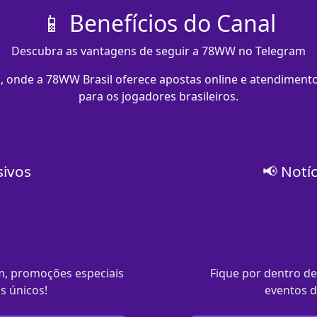
📱 Benefícios do Canal
Descubra as vantagens de seguir a 78WW no Telegram
o, onde a 78WW Brasil oferece apostas online e atendimento
para os jogadores brasileiros.
sivos
📢 Notí
m, promoções especiais
Fique por dentro d
s únicos!
eventos 