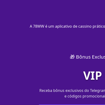
A 78WW é um aplicativo de cassino prátic
🎁 Bônus Exclu
VIP
Receba bônus exclusivos do Telegra
e códigos promocionai