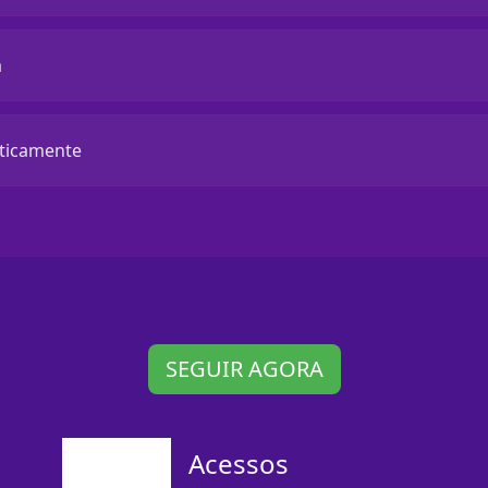
a
aticamente
SEGUIR AGORA
Acessos