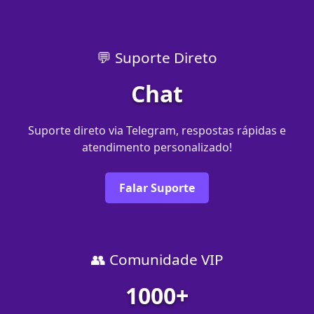
💬 Suporte Direto
Chat
Suporte direto via Telegram, respostas rápidas e
atendimento personalizado!
Falar Suporte
👥 Comunidade VIP
1000+