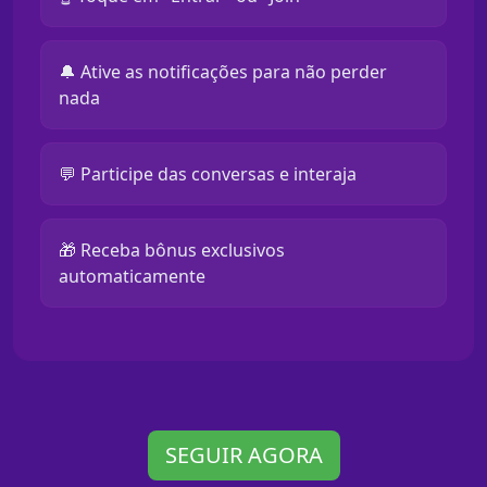
🔔 Ative as notificações para não perder
nada
💬 Participe das conversas e interaja
🎁 Receba bônus exclusivos
automaticamente
SEGUIR AGORA