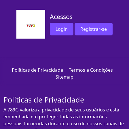
Acessos
Login
Registrar-se
Políticas de Privacidade
Termos e Condições
Sitemap
Políticas de Privacidade
A 789G valoriza a privacidade de seus usuários e está
empenhada em proteger todas as informações
pessoais fornecidas durante o uso de nossos canais de