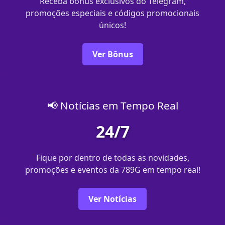
Receba bônus exclusivos do Telegram,
promoções especiais e códigos promocionais
únicos!
Ver Bônus
📢 Notícias em Tempo Real
24/7
Fique por dentro de todas as novidades,
promoções e eventos da 789G em tempo real!
Ver Notícias