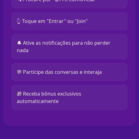
👆 Toque em "Entrar" ou "Join"
🔔 Ative as notificações para não perder
nada
💬 Participe das conversas e interaja
🎁 Receba bônus exclusivos
automaticamente