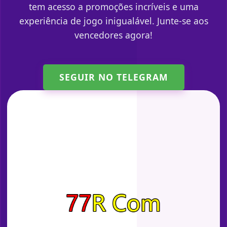
tem acesso a promoções incríveis e uma
experiência de jogo inigualável. Junte-se aos
vencedores agora!
SEGUIR NO TELEGRAM