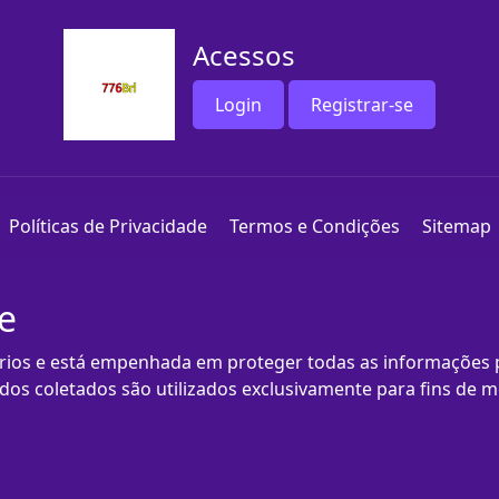
Acessos
Login
Registrar-se
Políticas de Privacidade
Termos e Condições
Sitemap
de
uários e está empenhada em proteger todas as informações 
os coletados são utilizados exclusivamente para fins de m