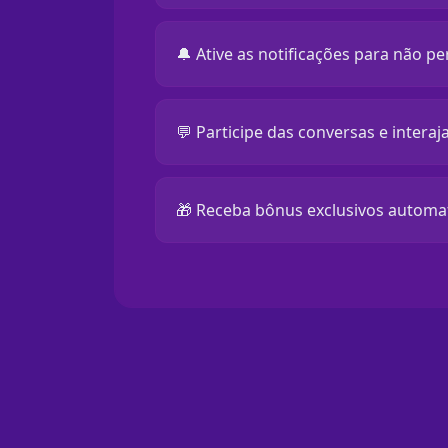
🔔 Ative as notificações para não p
💬 Participe das conversas e interaj
🎁 Receba bônus exclusivos autom