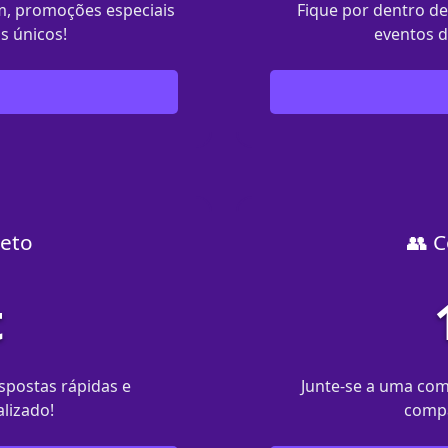
m, promoções especiais
Fique por dentro d
s únicos!
eventos d
reto
👥 
t
espostas rápidas e
Junte-se a uma com
lizado!
compa