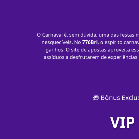
O Carnaval é, sem dúvida, uma das festas m
inesquecíveis. No
776Brl
, o espírito carn
ganhos. O site de apostas aproveita es
assíduos a desfrutarem de experiências 
🎁 Bônus Exclu
VIP