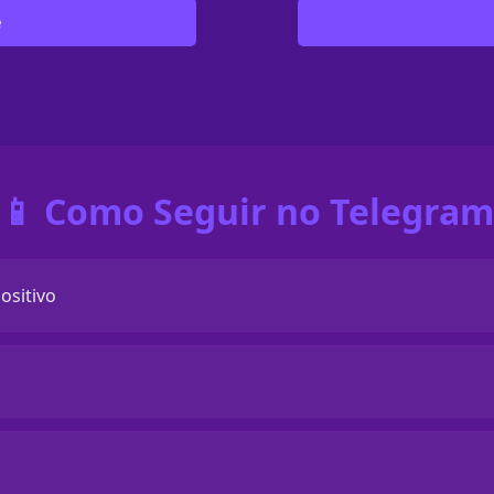
e
📱 Como Seguir no Telegram
ositivo