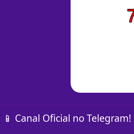
📱 Canal Oficial no Telegram!