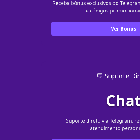
Receba bônus exclusivos do Telegra
e códigos promocionai
Ver Bônus
💬 Suporte Di
Cha
Suporte direto via Telegram, r
atendimento persona