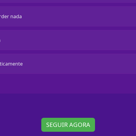
erder nada
a
aticamente
SEGUIR AGORA