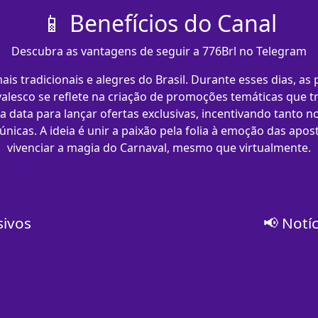
📱 Benefícios do Canal
Descubra as vantagens de seguir a 776Brl no Telegram
ais tradicionais e alegres do Brasil. Durante esses dias, a
avalesco se reflete na criação de promoções temáticas que
sa data para lançar ofertas exclusivas, incentivando tanto 
únicas. A ideia é unir a paixão pela folia à emoção das apo
vivenciar a magia do Carnaval, mesmo que virtualmente.
sivos
📢 Notí