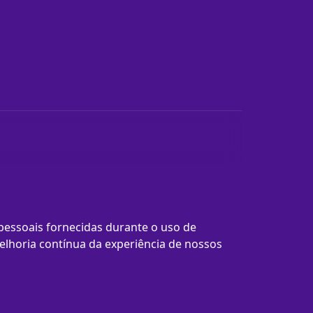
pessoais fornecidas durante o uso de
elhoria contínua da experiência de nossos