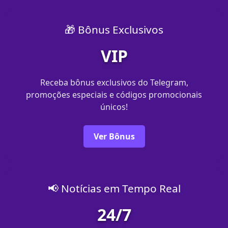
🎁 Bônus Exclusivos
VIP
Receba bônus exclusivos do Telegram,
promoções especiais e códigos promocionais
únicos!
Ver Bônus
📢 Notícias em Tempo Real
24/7