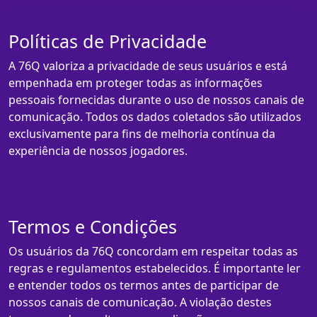
Políticas de Privacidade
A 76Q valoriza a privacidade de seus usuários e está
empenhada em proteger todas as informações
pessoais fornecidas durante o uso de nossos canais de
comunicação. Todos os dados coletados são utilizados
exclusivamente para fins de melhoria contínua da
experiência de nossos jogadores.
Termos e Condições
Os usuários da 76Q concordam em respeitar todas as
regras e regulamentos estabelecidos. É importante ler
e entender todos os termos antes de participar de
nossos canais de comunicação. A violação destes