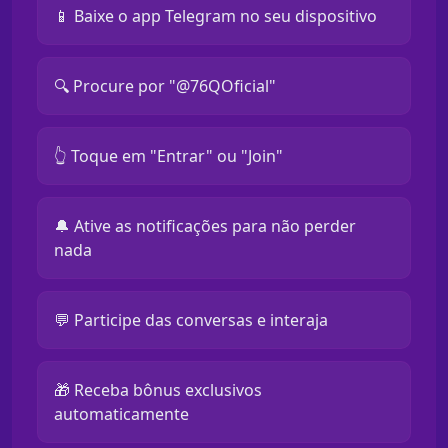
📱 Baixe o app Telegram no seu dispositivo
🔍 Procure por "@76QOficial"
👆 Toque em "Entrar" ou "Join"
🔔 Ative as notificações para não perder
nada
💬 Participe das conversas e interaja
🎁 Receba bônus exclusivos
automaticamente