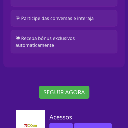
💬 Participe das conversas e interaja
🎁 Receba bônus exclusivos
automaticamente
SEGUIR AGORA
Acessos