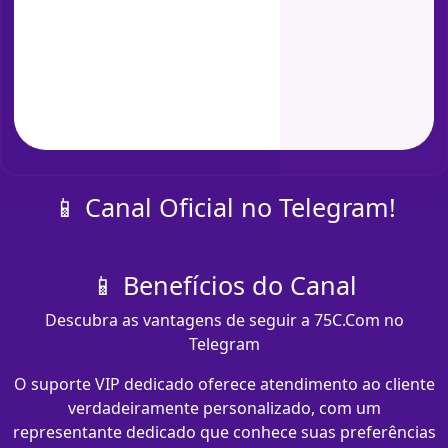
📱 Canal Oficial no Telegram!
📱 Benefícios do Canal
Descubra as vantagens de seguir a 75C.Com no
Telegram
O suporte VIP dedicado oferece atendimento ao cliente
verdadeiramente personalizado, com um
representante dedicado que conhece suas preferências