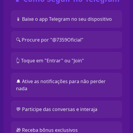
📱 Baixe o app Telegram no seu dispositivo
🔍 Procure por "@7359Oficial"
👆 Toque em "Entrar" ou "Join"
🔔 Ative as notificações para não perder
nada
💬 Participe das conversas e interaja
🎁 Receba bônus exclusivos