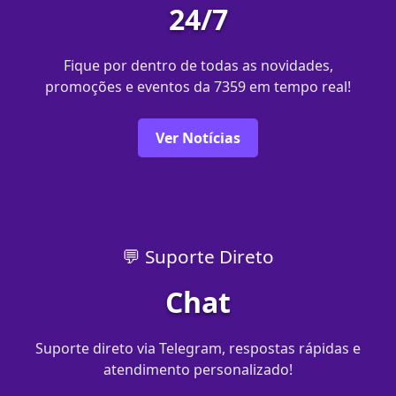
24/7
Fique por dentro de todas as novidades,
promoções e eventos da 7359 em tempo real!
Ver Notícias
💬 Suporte Direto
Chat
Suporte direto via Telegram, respostas rápidas e
atendimento personalizado!