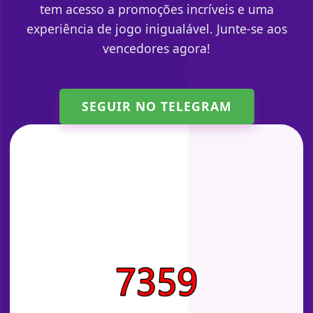
tem acesso a promoções incríveis e uma
experiência de jogo inigualável. Junte-se aos
vencedores agora!
SEGUIR NO TELEGRAM