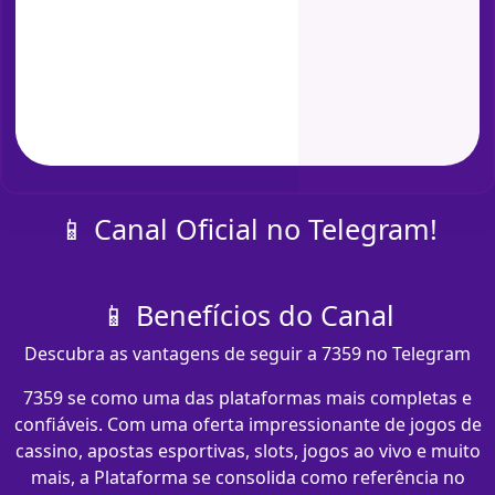
📱 Canal Oficial no Telegram!
📱 Benefícios do Canal
Descubra as vantagens de seguir a 7359 no Telegram
7359 se como uma das plataformas mais completas e
confiáveis. Com uma oferta impressionante de jogos de
cassino, apostas esportivas, slots, jogos ao vivo e muito
mais, a Plataforma se consolida como referência no