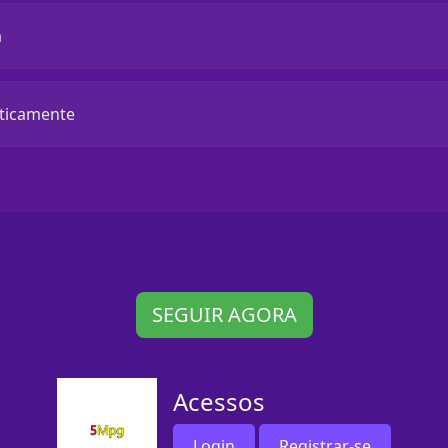
a
aticamente
SEGUIR AGORA
Acessos
Login
Registrar-se