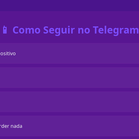
📱 Como Seguir no Telegram
ositivo
erder nada