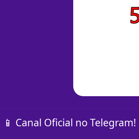
📱 Canal Oficial no Telegram!