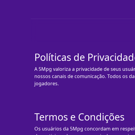
Políticas de Privacida
A 5Mpg valoriza a privacidade de seus usu
nossos canais de comunicação. Todos os dad
jogadores.
Termos e Condições
Os usuários da 5Mpg concordam em respeita