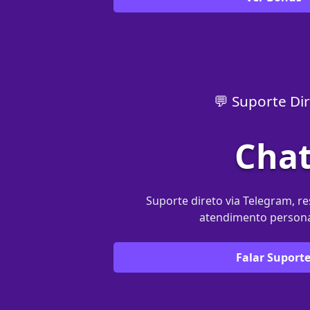
💬 Suporte Di
Cha
Suporte direto via Telegram, r
atendimento persona
Falar Suport