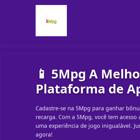
📱 5Mpg A Melho
Plataforma de A
Cadastre-se na 5Mpg para ganhar bônu
recarga. Com a 5Mpg, você tem acesso a
uma experiência de jogo inigualável. J
agora!