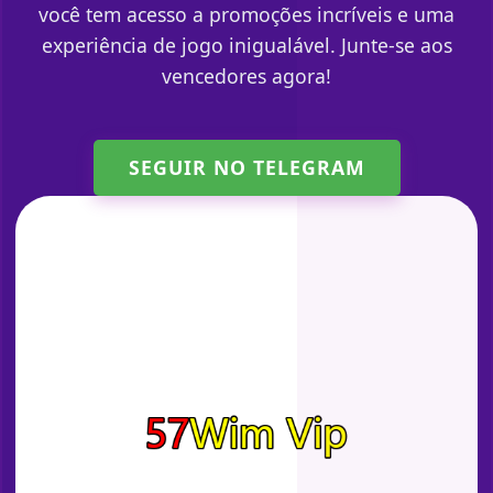
você tem acesso a promoções incríveis e uma
experiência de jogo inigualável. Junte-se aos
vencedores agora!
SEGUIR NO TELEGRAM