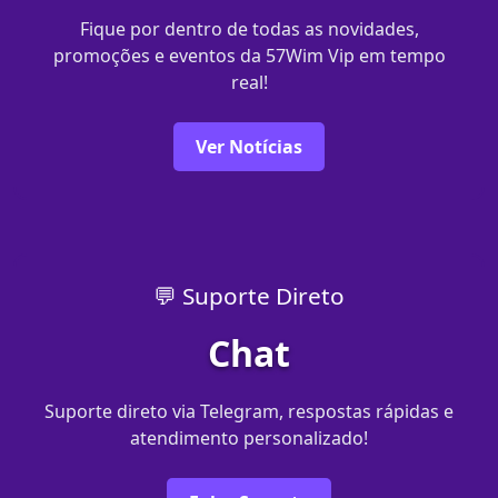
Fique por dentro de todas as novidades,
promoções e eventos da 57Wim Vip em tempo
real!
Ver Notícias
💬 Suporte Direto
Chat
Suporte direto via Telegram, respostas rápidas e
atendimento personalizado!