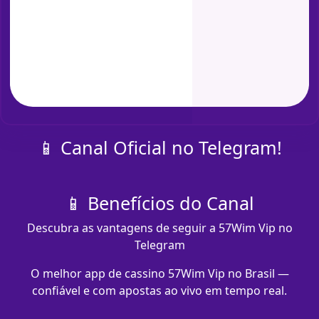
📱 Canal Oficial no Telegram!
📱 Benefícios do Canal
Descubra as vantagens de seguir a 57Wim Vip no
Telegram
O melhor app de cassino 57Wim Vip no Brasil —
confiável e com apostas ao vivo em tempo real.