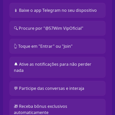
📱 Baixe o app Telegram no seu dispositivo
🔍 Procure por "@57Wim VipOficial"
👆 Toque em "Entrar" ou "Join"
🔔 Ative as notificações para não perder
nada
💬 Participe das conversas e interaja
🎁 Receba bônus exclusivos
automaticamente