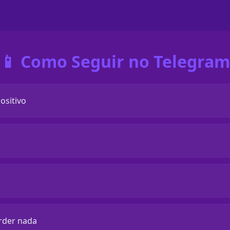
📱 Como Seguir no Telegram
ositivo
erder nada