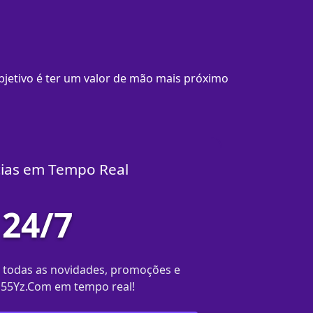
objetivo é ter um valor de mão mais próximo
cias em Tempo Real
24/7
e todas as novidades, promoções e
 55Yz.Com em tempo real!