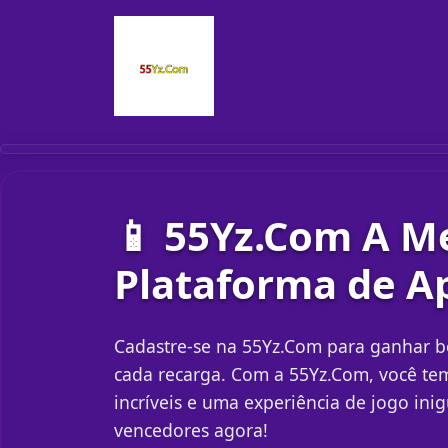
📱 55Yz.Com A M
Plataforma de A
Cadastre-se na 55Yz.Com para ganhar b
cada recarga. Com a 55Yz.Com, você te
incríveis e uma experiência de jogo inig
vencedores agora!