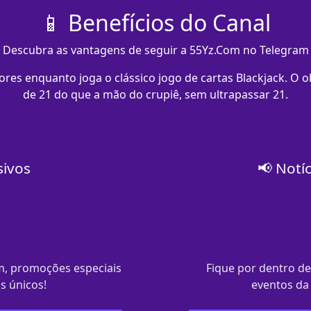
📱 Benefícios do Canal
Descubra as vantagens de seguir a 55Yz.Com no Telegram
ores enquanto joga o clássico jogo de cartas Blackjack. O 
de 21 do que a mão do crupiê, sem ultrapassar 21.
sivos
📢 Notí
m, promoções especiais
Fique por dentro d
s únicos!
eventos da