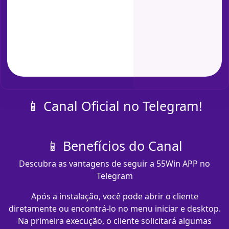
📱 Canal Oficial no Telegram!
📱 Benefícios do Canal
Descubra as vantagens de seguir a 55Win APP no
Telegram
Após a instalação, você pode abrir o cliente
diretamente ou encontrá-lo no menu iniciar e desktop.
Na primeira execução, o cliente solicitará algumas