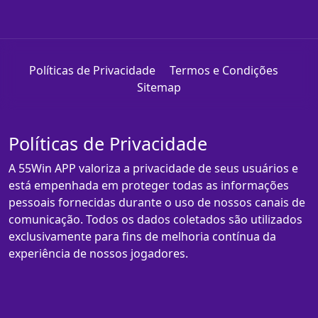
Políticas de Privacidade
Termos e Condições
Sitemap
Políticas de Privacidade
A 55Win APP valoriza a privacidade de seus usuários e
está empenhada em proteger todas as informações
pessoais fornecidas durante o uso de nossos canais de
comunicação. Todos os dados coletados são utilizados
exclusivamente para fins de melhoria contínua da
experiência de nossos jogadores.