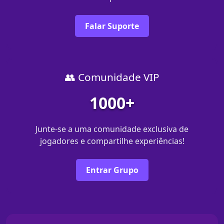
Falar Suporte
👥 Comunidade VIP
1000+
Junte-se a uma comunidade exclusiva de
jogadores e compartilhe experiências!
Entrar Grupo