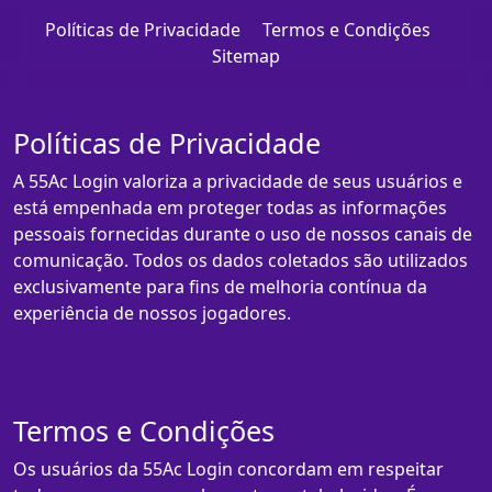
Políticas de Privacidade
Termos e Condições
Sitemap
Políticas de Privacidade
A 55Ac Login valoriza a privacidade de seus usuários e
está empenhada em proteger todas as informações
pessoais fornecidas durante o uso de nossos canais de
comunicação. Todos os dados coletados são utilizados
exclusivamente para fins de melhoria contínua da
experiência de nossos jogadores.
Termos e Condições
Os usuários da 55Ac Login concordam em respeitar