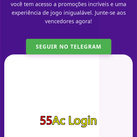
você tem acesso a promoções incríveis e uma
experiência de jogo inigualável. Junte-se aos
vencedores agora!
SEGUIR NO TELEGRAM