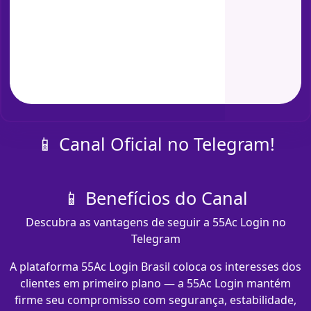
📱 Canal Oficial no Telegram!
📱 Benefícios do Canal
Descubra as vantagens de seguir a 55Ac Login no
Telegram
A plataforma 55Ac Login Brasil coloca os interesses dos
clientes em primeiro plano — a 55Ac Login mantém
firme seu compromisso com segurança, estabilidade,