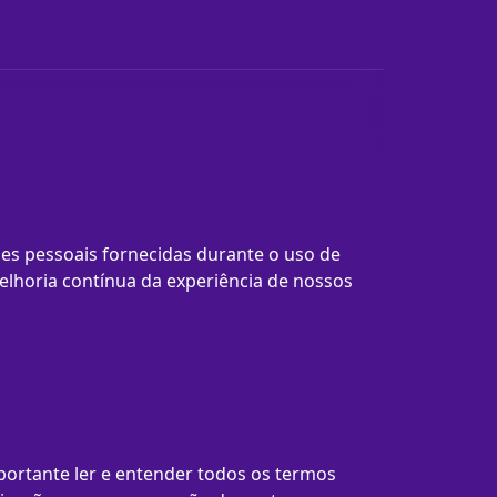
es pessoais fornecidas durante o uso de
elhoria contínua da experiência de nossos
ortante ler e entender todos os termos