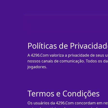
Políticas de Privacida
A 4296.Com valoriza a privacidade de seus 
nossos canais de comunicação. Todos os dad
jogadores.
Termos e Condições
Os usuários da 4296.Com concordam em resp