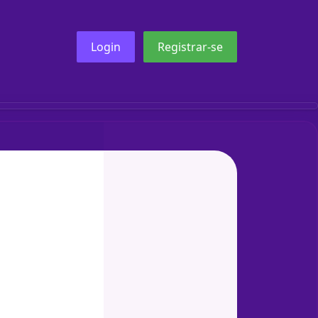
Login
Registrar-se