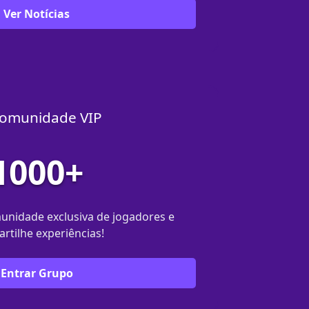
Ver Notícias
Comunidade VIP
1000+
unidade exclusiva de jogadores e
rtilhe experiências!
Entrar Grupo