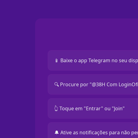
📱 Baixe o app Telegram no seu disp
🔍 Procure por "@38H Com LoginOfi
👆 Toque em "Entrar" ou "Join"
🔔 Ative as notificações para não p