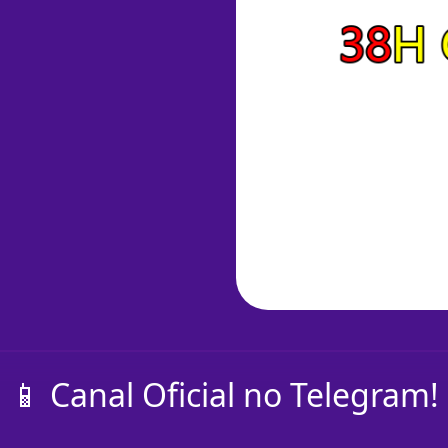
📱 Canal Oficial no Telegram!