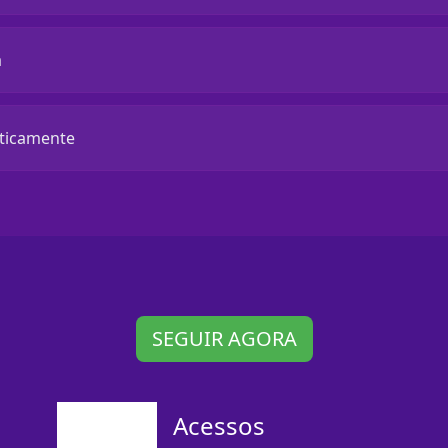
a
aticamente
SEGUIR AGORA
Acessos