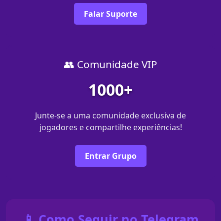
Falar Suporte
👥 Comunidade VIP
1000+
Junte-se a uma comunidade exclusiva de
jogadores e compartilhe experiências!
Entrar Grupo
📱 Como Seguir no Telegram