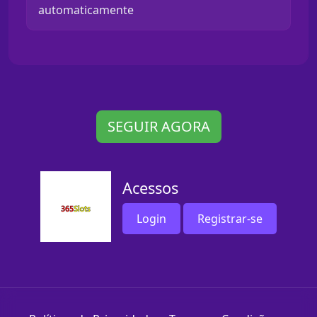
automaticamente
SEGUIR AGORA
Acessos
Login
Registrar-se