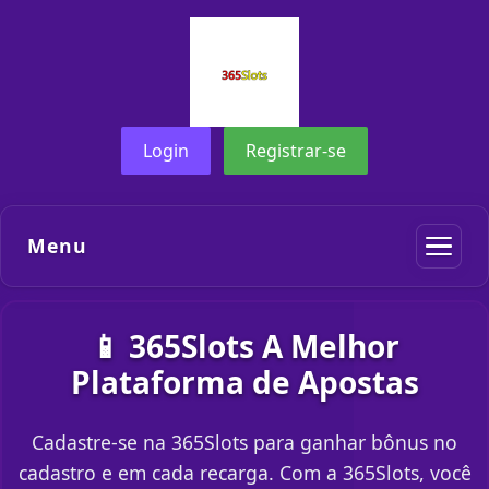
Login
Registrar-se
Menu
📱 365Slots A Melhor
Plataforma de Apostas
Cadastre-se na 365Slots para ganhar bônus no
cadastro e em cada recarga. Com a 365Slots, você