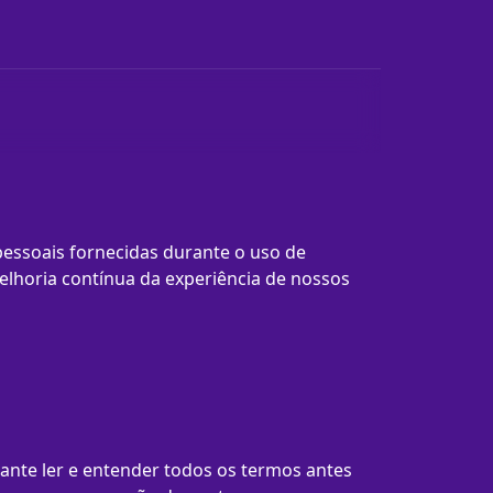
pessoais fornecidas durante o uso de
elhoria contínua da experiência de nossos
ante ler e entender todos os termos antes