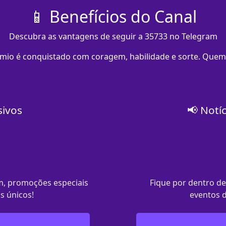
📱 Benefícios do Canal
Descubra as vantagens de seguir a 35733 no Telegram
êmio é conquistado com coragem, habilidade e sorte. Quem 
sivos
📢 Notí
m, promoções especiais
Fique por dentro d
s únicos!
eventos 