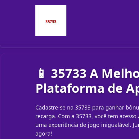
📱 35733 A Melh
Plataforma de A
Cadastre-se na 35733 para ganhar bônu
recarga. Com a 35733, você tem acesso 
uma experiência de jogo inigualável. J
agora!