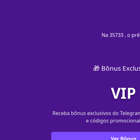
Na 35733 , o pr
🎁 Bônus Exclu
VIP
Receba bônus exclusivos do Telegra
e códigos promocionai
Ver Bônus