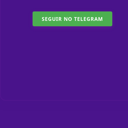
SEGUIR NO TELEGRAM