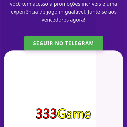
você tem acesso a promoções incríveis e uma
experiência de jogo inigualável. Junte-se aos
vencedores agora!
SEGUIR NO TELEGRAM