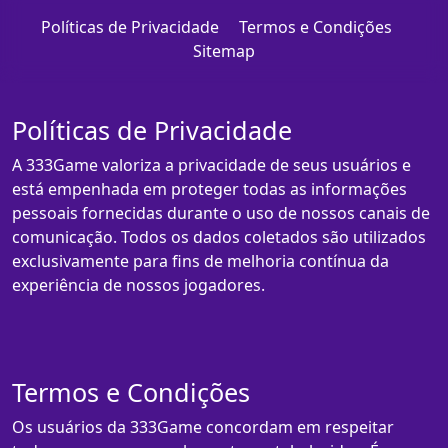
Políticas de Privacidade
Termos e Condições
Sitemap
Políticas de Privacidade
A 333Game valoriza a privacidade de seus usuários e
está empenhada em proteger todas as informações
pessoais fornecidas durante o uso de nossos canais de
comunicação. Todos os dados coletados são utilizados
exclusivamente para fins de melhoria contínua da
experiência de nossos jogadores.
Termos e Condições
Os usuários da 333Game concordam em respeitar