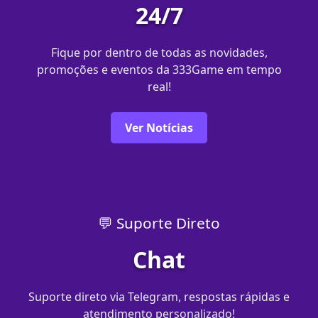
24/7
Fique por dentro de todas as novidades,
promoções e eventos da 333Game em tempo
real!
Ver Notícias
💬 Suporte Direto
Chat
Suporte direto via Telegram, respostas rápidas e
atendimento personalizado!