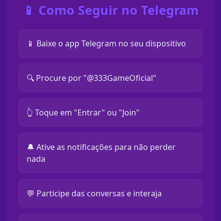
📱 Como Seguir no Telegram
📱 Baixe o app Telegram no seu dispositivo
🔍 Procure por "@333GameOficial"
👆 Toque em "Entrar" ou "Join"
🔔 Ative as notificações para não perder
nada
💬 Participe das conversas e interaja