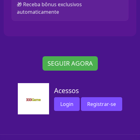
🎁 Receba bônus exclusivos
automaticamente
SEGUIR AGORA
Acessos
Login
Registrar-se