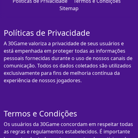
Políticas de Privacidade
Termos e Condições
Sitemap
Políticas de Privacidade
A 30Game valoriza a privacidade de seus usuários e
está empenhada em proteger todas as informações
pessoais fornecidas durante o uso de nossos canais de
comunicação. Todos os dados coletados são utilizados
exclusivamente para fins de melhoria contínua da
experiência de nossos jogadores.
Termos e Condições
Os usuários da 30Game concordam em respeitar todas
as regras e regulamentos estabelecidos. É importante