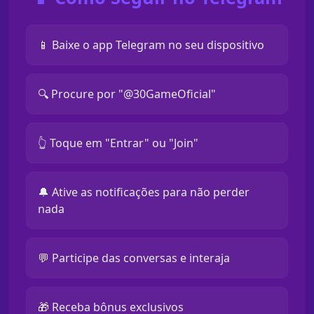
📱 Baixe o app Telegram no seu dispositivo
🔍 Procure por "@30GameOficial"
👆 Toque em "Entrar" ou "Join"
🔔 Ative as notificações para não perder
nada
💬 Participe das conversas e interaja
🎁 Receba bônus exclusivos