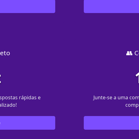
reto
👥 
t
espostas rápidas e
Junte-se a uma com
lizado!
compa
e