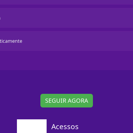
a
aticamente
SEGUIR AGORA
Acessos