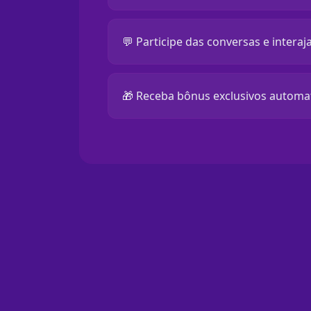
💬 Participe das conversas e interaj
🎁 Receba bônus exclusivos autom