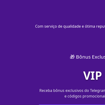
Com serviço de qualidade e ótima reput
🎁 Bônus Exclu
VIP
Receba bônus exclusivos do Telegra
e códigos promocionai