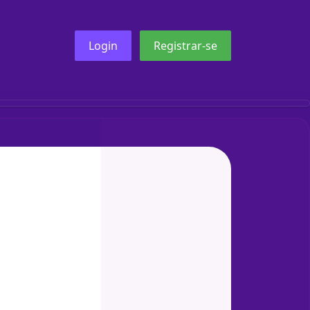
Login
Registrar-se