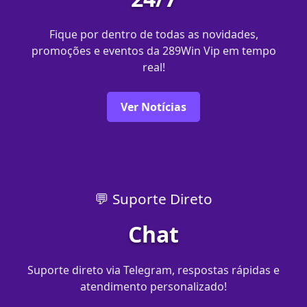
Fique por dentro de todas as novidades,
promoções e eventos da 289Win Vip em tempo
real!
Ver Notícias
💬 Suporte Direto
Chat
Suporte direto via Telegram, respostas rápidas e
atendimento personalizado!