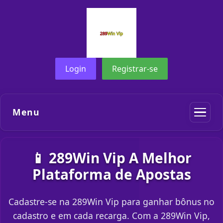
Login
Registrar-se
Menu
📱 289Win Vip A Melhor
Plataforma de Apostas
Cadastre-se na 289Win Vip para ganhar bônus no
cadastro e em cada recarga. Com a 289Win Vip,