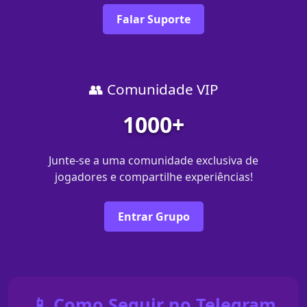
Falar Suporte
👥 Comunidade VIP
1000+
Junte-se a uma comunidade exclusiva de
jogadores e compartilhe experiências!
Entrar Grupo
📱 Como Seguir no Telegram