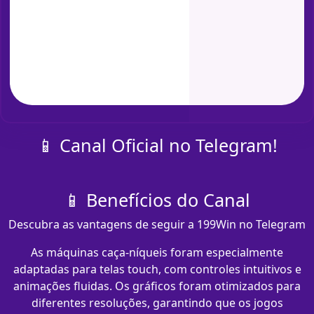
📱 Canal Oficial no Telegram!
📱 Benefícios do Canal
Descubra as vantagens de seguir a 199Win no Telegram
As máquinas caça-níqueis foram especialmente
adaptadas para telas touch, com controles intuitivos e
animações fluidas. Os gráficos foram otimizados para
diferentes resoluções, garantindo que os jogos