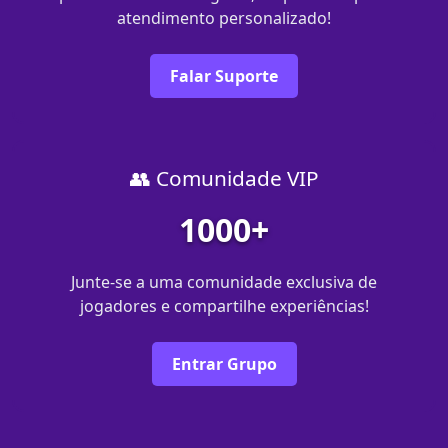
atendimento personalizado!
Falar Suporte
👥 Comunidade VIP
1000+
Junte-se a uma comunidade exclusiva de
jogadores e compartilhe experiências!
Entrar Grupo