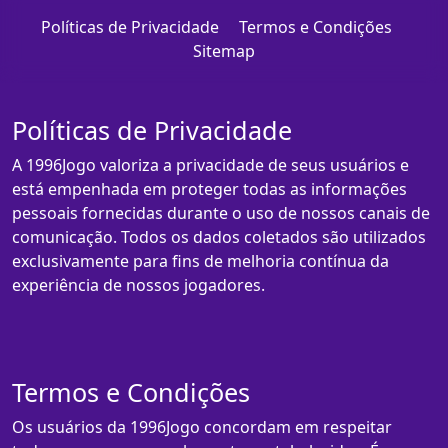
Políticas de Privacidade
Termos e Condições
Sitemap
Políticas de Privacidade
A 1996Jogo valoriza a privacidade de seus usuários e
está empenhada em proteger todas as informações
pessoais fornecidas durante o uso de nossos canais de
comunicação. Todos os dados coletados são utilizados
exclusivamente para fins de melhoria contínua da
experiência de nossos jogadores.
Termos e Condições
Os usuários da 1996Jogo concordam em respeitar