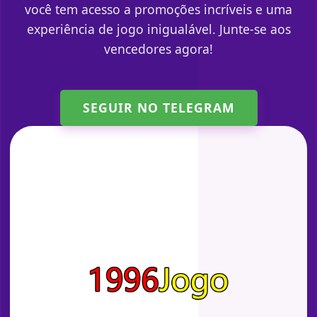
você tem acesso a promoções incríveis e uma
experiência de jogo inigualável. Junte-se aos
vencedores agora!
SEGUIR NO TELEGRAM