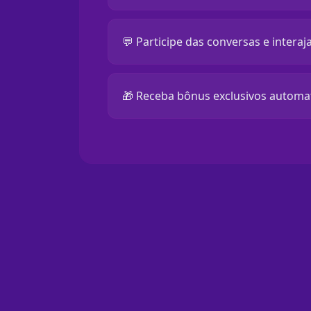
💬 Participe das conversas e interaj
🎁 Receba bônus exclusivos autom