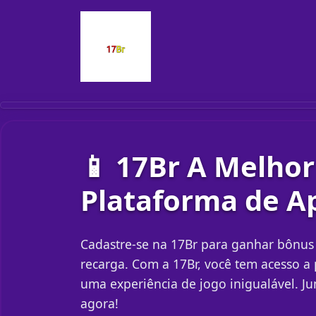
📱 17Br A Melhor
Plataforma de A
Cadastre-se na 17Br para ganhar bônus
recarga. Com a 17Br, você tem acesso a 
uma experiência de jogo inigualável. J
agora!