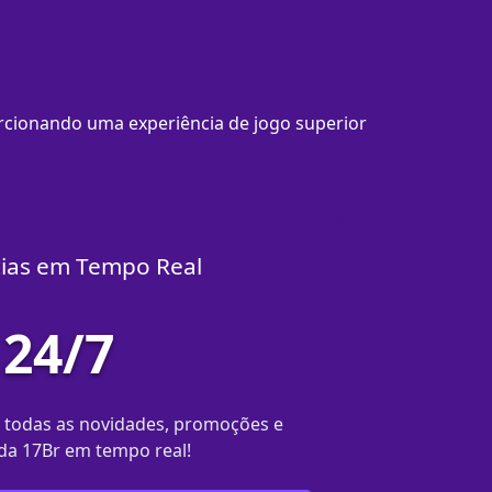
orcionando uma experiência de jogo superior
cias em Tempo Real
24/7
e todas as novidades, promoções e
da 17Br em tempo real!