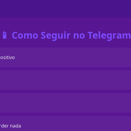
📱 Como Seguir no Telegram
ositivo
erder nada