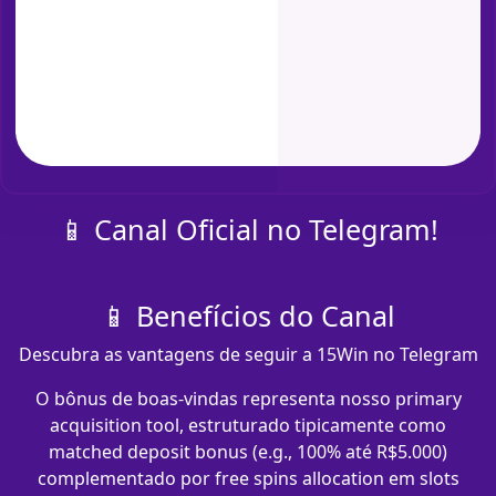
📱 Canal Oficial no Telegram!
📱 Benefícios do Canal
Descubra as vantagens de seguir a 15Win no Telegram
O bônus de boas-vindas representa nosso primary
acquisition tool, estruturado tipicamente como
matched deposit bonus (e.g., 100% até R$5.000)
complementado por free spins allocation em slots