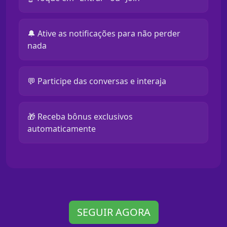
🔔 Ative as notificações para não perder
nada
💬 Participe das conversas e interaja
🎁 Receba bônus exclusivos
automaticamente
SEGUIR AGORA