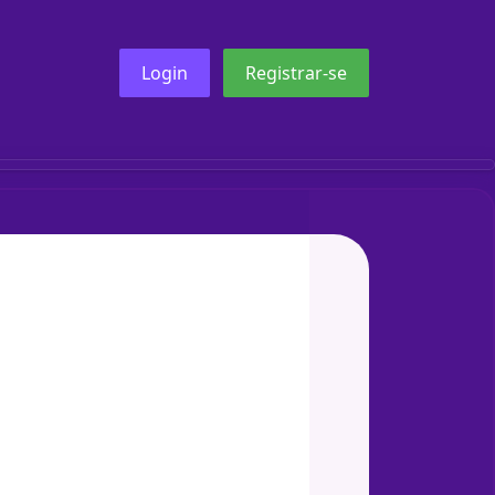
Login
Registrar-se