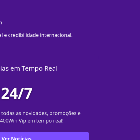
m
 e credibilidade internacional.
cias em Tempo Real
24/7
e todas as novidades, promoções e
1400Win Vip em tempo real!
Ver Notícias