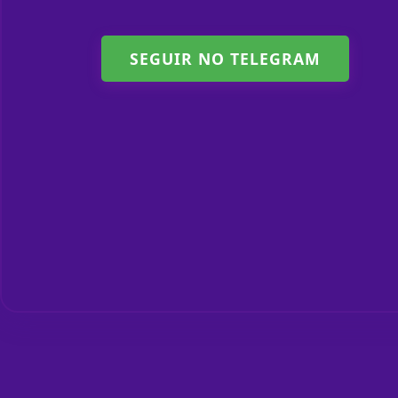
SEGUIR NO TELEGRAM