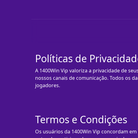
Políticas de Privacida
A 1400Win Vip valoriza a privacidade de se
nossos canais de comunicação. Todos os dad
jogadores.
Termos e Condições
Os usuários da 1400Win Vip concordam em re