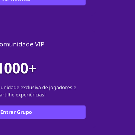
Comunidade VIP
1000+
unidade exclusiva de jogadores e
rtilhe experiências!
Entrar Grupo