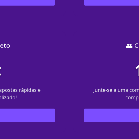
reto
👥 
t
espostas rápidas e
Junte-se a uma com
lizado!
compa
e