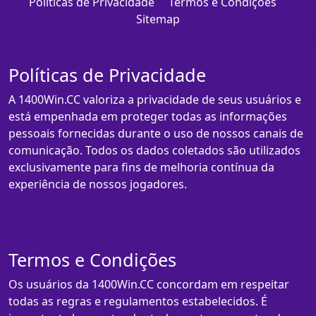
Políticas de Privacidade
Termos e Condições
Sitemap
Políticas de Privacidade
A 1400Win.CC valoriza a privacidade de seus usuários e
está empenhada em proteger todas as informações
pessoais fornecidas durante o uso de nossos canais de
comunicação. Todos os dados coletados são utilizados
exclusivamente para fins de melhoria contínua da
experiência de nossos jogadores.
Termos e Condições
Os usuários da 1400Win.CC concordam em respeitar
todas as regras e regulamentos estabelecidos. É