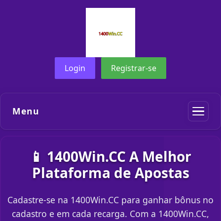
Login
Registrar-se
Menu
📱 1400Win.CC A Melhor
Plataforma de Apostas
Cadastre-se na 1400Win.CC para ganhar bônus no
cadastro e em cada recarga. Com a 1400Win.CC,