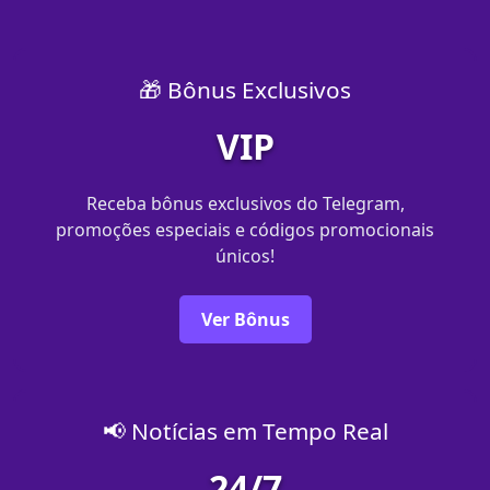
🎁 Bônus Exclusivos
VIP
Receba bônus exclusivos do Telegram,
promoções especiais e códigos promocionais
únicos!
Ver Bônus
📢 Notícias em Tempo Real
24/7