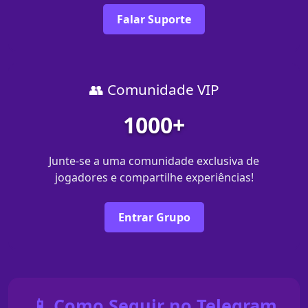
Falar Suporte
👥 Comunidade VIP
1000+
Junte-se a uma comunidade exclusiva de
jogadores e compartilhe experiências!
Entrar Grupo
📱 Como Seguir no Telegram