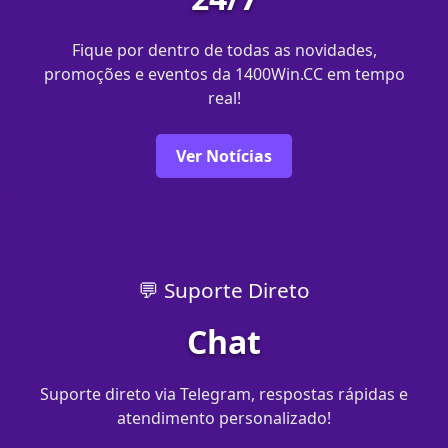
Fique por dentro de todas as novidades,
promoções e eventos da 1400Win.CC em tempo
real!
Ver Notícias
💬 Suporte Direto
Chat
Suporte direto via Telegram, respostas rápidas e
atendimento personalizado!