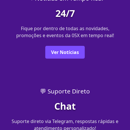
24/7
Fique por dentro de todas as novidades,
promoções e eventos da 05X em tempo real!
Ver Notícias
💬 Suporte Direto
Chat
Suporte direto via Telegram, respostas rápidas e
atendimento personalizado!