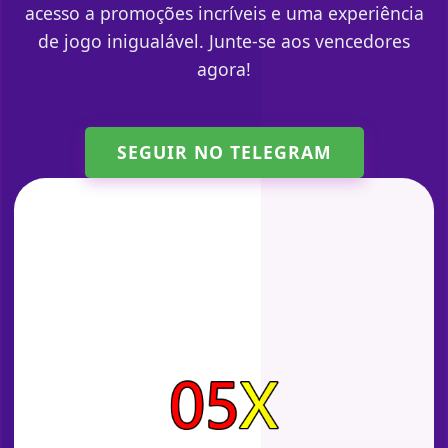
acesso a promoções incríveis e uma experiência
de jogo inigualável. Junte-se aos vencedores
agora!
SEGUIR NO TELEGRAM