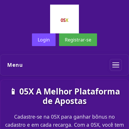
Login
Registrar-se
Menu
📱 05X A Melhor Plataforma
de Apostas
Cadastre-se na 05X para ganhar bônus no
cadastro e em cada recarga. Com a 05X, você tem