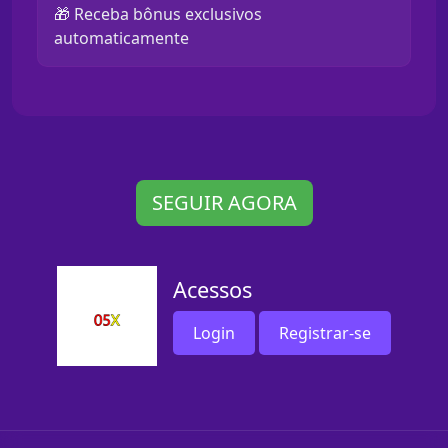
🎁 Receba bônus exclusivos
automaticamente
SEGUIR AGORA
Acessos
Login
Registrar-se