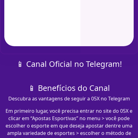
📱 Canal Oficial no Telegram!
📱 Benefícios do Canal
Descubra as vantagens de seguir a 05X no Telegram
Em primeiro lugar, você precisa entrar no site do 05X e
clicar em “Apostas Esportivas” no menu > você pode
escolher o esporte em que deseja apostar dentre uma
ampla variedade de esportes > escolher o método de