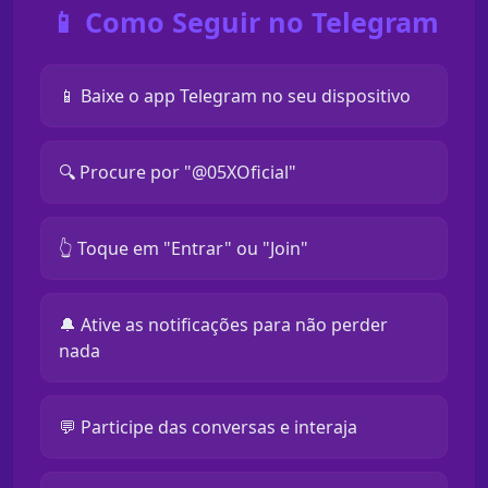
📱 Como Seguir no Telegram
📱 Baixe o app Telegram no seu dispositivo
🔍 Procure por "@05XOficial"
👆 Toque em "Entrar" ou "Join"
🔔 Ative as notificações para não perder
nada
💬 Participe das conversas e interaja